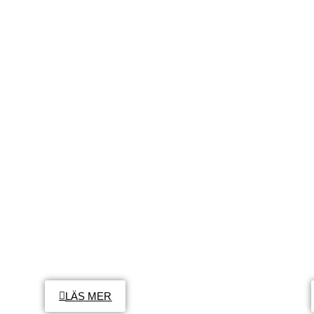
PRIVAT
FÖRETAG
MILJÖ
OM OSS
ENGELSKA
LÄS MER