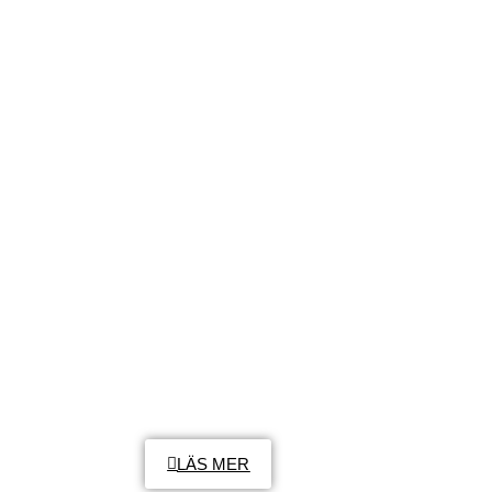
SÅ FUNKAR DET
SVENSKA
LÄS MER